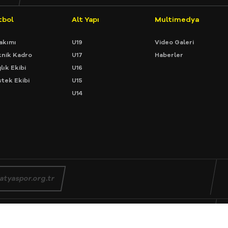
tbol
Alt Yapı
Multimedya
akımı
U19
Video Galeri
nik Kadro
U17
Haberler
lık Ekibi
U16
tek Ekibi
U15
U14
atyaspor.org.tr
 Malatyaspor İletişim tarafından hazırlanmaktadır
R