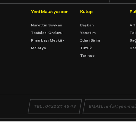
Yeni Malatyaspor
Kulüp
Fu
Nurettin Soykan
Başkan
A T
Tesisleri Orduzu
Yönetim
Tek
Pınarbaşı Mevkii -
İdari Birim
Sağ
Malatya
Tüzük
Des
Tarihçe
TEL : 0422 311 45 43
EMAİL:
info@yenimal
Güçlü
Bu sitenin içeriği Yeni