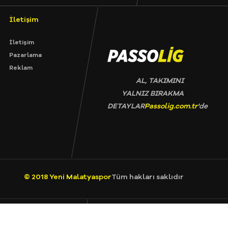
İletişim
İletişim
Pazarlama
Reklam
AL, TAKIMINI
YALNIZ BIRAKMA
DETAYLAR
Passolig.com.tr
'de
© 2018
Yeni Malatyaspor
Tüm hakları saklıdır
esmi Ürün Satış Mağazası
Canlı Yayın